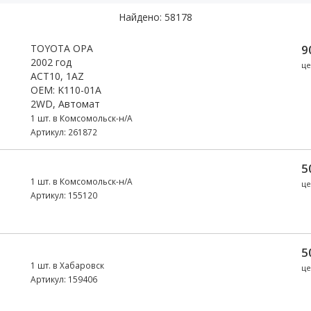
Найдено: 58178
TOYOTA OPA
9
2002 год
це
ACT10, 1AZ
OEM: K110-01A
2WD, Автомат
1 шт. в Комсомольск-н/А
Артикул: 261872
5
1 шт. в Комсомольск-н/А
це
Артикул: 155120
5
1 шт. в Хабаровск
це
Артикул: 159406