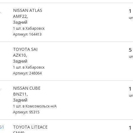
_
NISSAN ATLAS
1
AMF22,
це
Задний
1 шт. в Хабаровск
Артикул: 164413
TOYOTA SAI
5
AZK10,
це
Задний
1 шт. в Хабаровск
Артикул: 248064
_
NISSAN CUBE
1
BNZ11,
це
Задний
1 шт. в Комсомольск-н/А
Артикул: 95315
Б1
TOYOTA LITEACE
1
CM40,