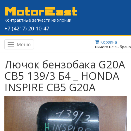
Контрактные запчасти из Японии
+7 (4217) 20-10-47
Корзина
Меню
Навигация
ничего не выбрано
Лючок бензобака G20A
CB5 139/3 Б4 _ HONDA
INSPIRE CB5 G20A